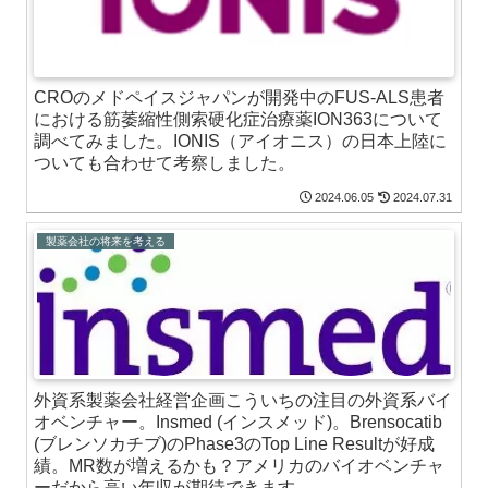
CROのメドペイスジャパンが開発中のFUS-ALS患者
における筋萎縮性側索硬化症治療薬ION363について
調べてみました。IONIS（アイオニス）の日本上陸に
ついても合わせて考察しました。
2024.06.05
2024.07.31
製薬会社の将来を考える
外資系製薬会社経営企画こういちの注目の外資系バイ
オベンチャー。Insmed (インスメッド)。Brensocatib
(ブレンソカチブ)のPhase3のTop Line Resultが好成
績。MR数が増えるかも？アメリカのバイオベンチャ
ーだから高い年収が期待できます。