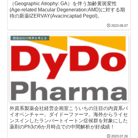
（Geographic Atrophy: GA）を伴う加齢黄斑変性
(Age-related Macular Degeneration:AMD)に対する期
待の新薬IZERVAY(Avacincaptad Pegol)。
2023.08.07
製薬会社の将来を考える
外資系製薬会社経営企画室こういちの注目の内資系バ
イオベンチャー。ダイドーファーマ。海外からライセ
ンスインしたランバートイートン症候群を対象にした
薬剤のPh3の6か月時点での中間解析が好成績！
2023.07.26