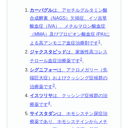
カーバグル
は、アセチルグルタミン酸
合成酵素（NAGS）欠損症、イソ吉草
酸血症（IVA）、メチルマロン酸血症
（MMA）及びプロピオン酸血症 (PA)に
1
よる高アンモニア血症治療剤です
。
ジャクスタピッド
は、家族性高コレス
2
テロール血症治療薬です
。
シグニフォー
は、アクロメガリー（先
端巨大症）およびクッシング症候群の
3
治療薬です
。
イスツリサ
は、クッシング症候群の治
4
療薬です
。
サイスタダン
は、ホモシスチン尿症治
療薬であり、ホモシステインからメチ