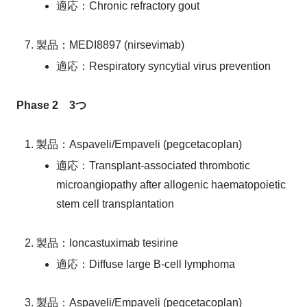
適応：Chronic refractory gout
製品：MEDI8897 (nirsevimab)
適応：Respiratory syncytial virus prevention
Phase 2 3つ
製品：Aspaveli/Empaveli (pegcetacoplan)
適応：Transplant-associated thrombotic
microangiopathy after allogenic haematopoietic
stem cell transplantation
製品：loncastuximab tesirine
適応：Diffuse large B-cell lymphoma
製品：Aspaveli/Empaveli (pegcetacoplan)