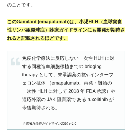
のことです。
このGamifant (emapalumab)は、小児HLH（血球貪食
性リンパ組織球症）診療ガイドラインにも開発が期待さ
れると記載されるほどです。
免疫化学療法に反応しない一次性 HLH に対
する同種造血細胞移植までの bridging
therapy として、未承認薬の抗γ-インターフ
ェロン抗体 （emapalumab、再発・難治の
一次性 HLH に対して 2018 年 FDA 承認）や
適応外薬の JAK 阻害薬で ある ruxolitinib が
今後期待される。
小児HLH診療ガイドライン2020 vr1.0