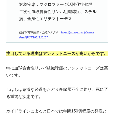
対象疾患：マクロファージ活性化症候群、
二次性血球貪食性リンパ組織球症、スチル
病、全身性エリテマトーデス
臨床研究等提出・公開システム
https://jrct.niph.go.jp/latest-
detail/jRCT2031220187
注目している理由はアンメットニーズが高いからです。
特に血球貪食性リンパ組織球症のアンメットニーズは高
いです。
しばしば急激な経過をたどり多臓器不全に陥り、死に至
る重篤な疾患です。
ガイドラインによると日本では年間150例程度の発症と