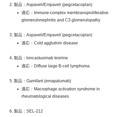
製品：Aspaveli/Empaveli (pegcetacoplan)
適応：Immune-complex membranoproliferative
glomerulonephritis and C3 glomerulopathy
製品：Aspaveli/Empaveli (pegcetacoplan)
適応：Cold agglutinin disease
製品：loncastuximab tesirine
適応：Diffuse large B-cell lymphoma
製品：Gamifant (emapalumab)
適応：Macrophage activation syndrome in
rheumatological diseases
製品：SEL-212