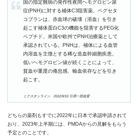
国の指定難病の発作性夜間ヘモグロビン尿
症(PNH)に対する補体C3阻害薬。ペグセタ
コプランは、赤血球の破壊（溶血）を引き
起こす補体蛋白C3の機能を阻害するPEG化
ペプチド。米国や欧州でPNH治療薬として
承認されている。PNHは、補体による血管
内溶血を主徴とする稀な造血幹細胞疾患。
低いヘモグロビン値が続くことによって、
貧血や重度の倦怠感、輸血依存などを引き
起こす。
ミクスオンライン 2022/9/16 引用一部改変
どちらの薬剤もすでに2022年に日本で承認申請されて
おり、2023年上半期には、PMDAからの見解をもらう
予定とのことです。