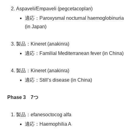
Aspaveli/Empaveli (pegcetacoplan)
適応：Paroxysmal nocturnal haemoglobinuria
(in Japan)
製品：Kineret (anakinra)
適応：Familial Mediterranean fever (in China)
製品：Kineret (anakinra)
適応：Still’s disease (in China)
Phase 3 7つ
製品：efanesoctocog alfa
適応：Haemophilia A