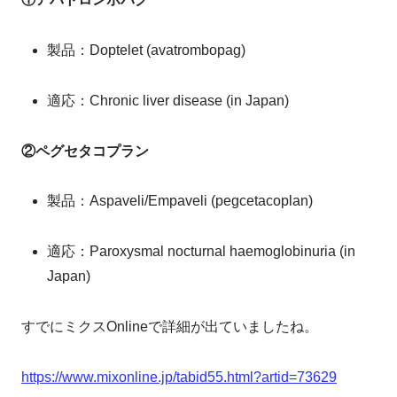
製品：Doptelet (avatrombopag)
適応：Chronic liver disease (in Japan)
②ペグセタコプラン
製品：Aspaveli/Empaveli (pegcetacoplan)
適応：Paroxysmal nocturnal haemoglobinuria (in
Japan)
すでにミクスOnlineで詳細が出ていましたね。
https://www.mixonline.jp/tabid55.html?artid=73629