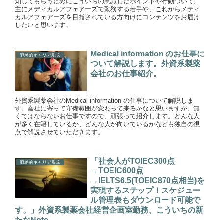
知してもらうためにこういちの意識したポイントや行動ついて、
主にメディカルアフェアーズで勤務する若手や、これからメディ
カルアフェアーズを目指されている方向けにコンテンツをお届け
したいと思います。
Medical information のお仕事に
戦略的キャリア形成
ついて解説します。外資系製薬
会社のお仕事紹介。
外資系製薬会社のMedical information の仕事について解説しま
す。会社に寄って守備範囲が変わって来るかなと思いますが、無
くてはならないお仕事ですので、頑張って紹介します。どんな人
が多く在籍しているか、どんな人が向いているかなども独自の視
点で解説させていただきます。
「社会人がTOIEC300点
戦略的キャリア形成
→TOEIC600点
→IELTS6.5(TOEIC870点相当)を
実現するステップ！スケジュー
ル管理表もダウンロード可能で
す。」外資系製薬会社経営企画室勤務、こういちの新
たなNote