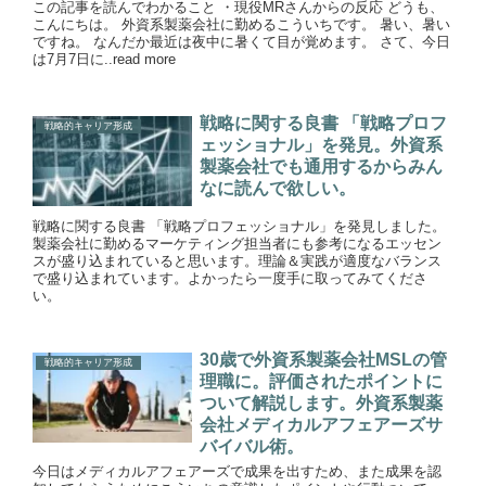
この記事を読んでわかること ・現役MRさんからの反応 どうも、
こんにちは。 外資系製薬会社に勤めるこういちです。 暑い、暑い
ですね。 なんだか最近は夜中に暑くて目が覚めます。 さて、今日
は7月7日に..read more
戦略に関する良書 「戦略プロフ
戦略的キャリア形成
ェッショナル」を発見。外資系
製薬会社でも通用するからみん
なに読んで欲しい。
戦略に関する良書 「戦略プロフェッショナル」を発見しました。
製薬会社に勤めるマーケティング担当者にも参考になるエッセン
スが盛り込まれていると思います。理論＆実践が適度なバランス
で盛り込まれています。よかったら一度手に取ってみてくださ
い。
30歳で外資系製薬会社MSLの管
戦略的キャリア形成
理職に。評価されたポイントに
ついて解説します。外資系製薬
会社メディカルアフェアーズサ
バイバル術。
今日はメディカルアフェアーズで成果を出すため、また成果を認