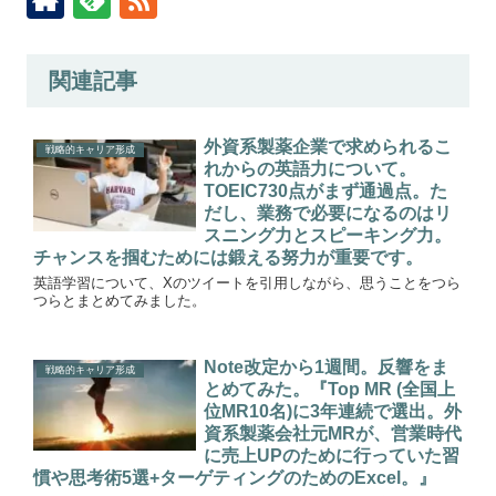
関連記事
外資系製薬企業で求められるこ
戦略的キャリア形成
れからの英語力について。
TOEIC730点がまず通過点。た
だし、業務で必要になるのはリ
スニング力とスピーキング力。
チャンスを掴むためには鍛える努力が重要です。
英語学習について、Xのツイートを引用しながら、思うことをつら
つらとまとめてみました。
Note改定から1週間。反響をま
戦略的キャリア形成
とめてみた。『Top MR (全国上
位MR10名)に3年連続で選出。外
資系製薬会社元MRが、営業時代
に売上UPのために行っていた習
慣や思考術5選+ターゲティングのためのExcel。』