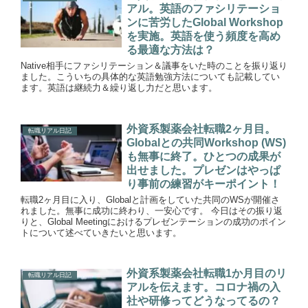
アル。英語のファシリテーショ
ンに苦労したGlobal Workshop
を実施。英語を使う頻度を高め
る最適な方法は？
Native相手にファシリテーション＆議事をいた時のことを振り返り
ました。こういちの具体的な英語勉強方法についても記載してい
ます。英語は継続力＆繰り返し力だと思います。
外資系製薬会社転職2ヶ月目。
転職リアル日記
Globalとの共同Workshop (WS)
も無事に終了。ひとつの成果が
出せました。プレゼンはやっぱ
り事前の練習がキーポイント！
転職2ヶ月目に入り、Globalと計画をしていた共同のWSが開催さ
れました。無事に成功に終わり、一安心です。 今日はその振り返
りと、Global Meetingにおけるプレゼンテーションの成功のポイン
トについて述べていきたいと思います。
外資系製薬会社転職1か月目のリ
転職リアル日記
アルを伝えます。コロナ禍の入
社や研修ってどうなってるの？