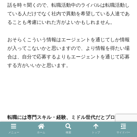
話を時々聞くので、転職活動中のライバルは転職活動し
ている人だけでなく社内で異動を希望している人達であ
ることも考慮にいれた方がよいかもしれません。
おそらくこういう情報はエージェントを通じてしか情報
が入ってこないかと思いますので、より情報を得たい場
合は、自分で応募するよりもエージェントを通じて応募
する方がいいかと思います。
転職には専門スキル・経験、ミドル世代だとプロジェク
トをリードした経験、英語力が必要だといわれますが、
メニュー
ホーム
検索
トップ
サイドバー
私は円満退職力も結構重要だと感じています。